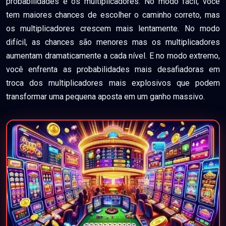
probabilidades e os multiplicadores. No modo fácil, você
tem maiores chances de escolher o caminho correto, mas
os multiplicadores crescem mais lentamente. No modo
difícil, as chances são menores mas os multiplicadores
aumentam dramaticamente a cada nível. E no modo extremo,
você enfrenta as probabilidades mais desafiadoras em
troca dos multiplicadores mais explosivos que podem
transformar uma pequena aposta em um ganho massivo.