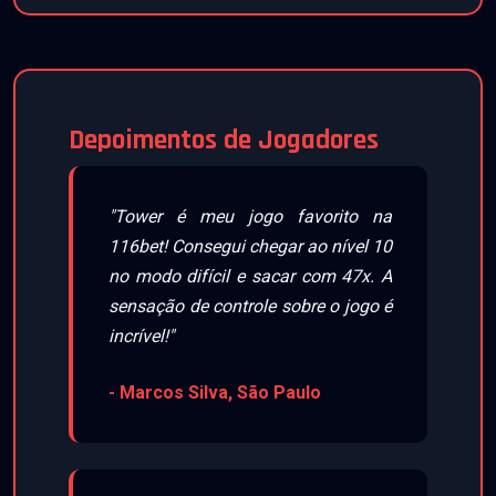
Depoimentos de Jogadores
"Tower é meu jogo favorito na
116bet! Consegui chegar ao nível 10
no modo difícil e sacar com 47x. A
sensação de controle sobre o jogo é
incrível!"
- Marcos Silva, São Paulo