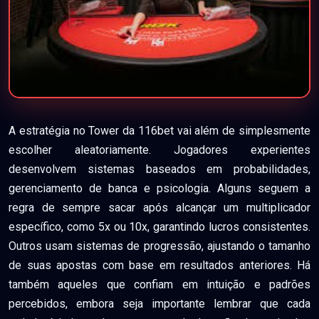
A estratégia no Tower da 116bet vai além de simplesmente
escolher aleatoriamente. Jogadores experientes
desenvolvem sistemas baseados em probabilidades,
gerenciamento de banca e psicologia. Alguns seguem a
regra de sempre sacar após alcançar um multiplicador
específico, como 5x ou 10x, garantindo lucros consistentes.
Outros usam sistemas de progressão, ajustando o tamanho
de suas apostas com base em resultados anteriores. Há
também aqueles que confiam em intuição e padrões
percebidos, embora seja importante lembrar que cada