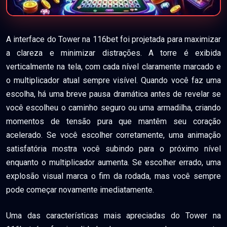
A interface do Tower na 116bet foi projetada para maximizar
a clareza e minimizar distrações. A torre é exibida
verticalmente na tela, com cada nível claramente marcado e
o multiplicador atual sempre visível. Quando você faz uma
escolha, há uma breve pausa dramática antes de revelar se
você escolheu o caminho seguro ou uma armadilha, criando
momentos de tensão pura que mantêm seu coração
acelerado. Se você escolher corretamente, uma animação
satisfatória mostra você subindo para o próximo nível
enquanto o multiplicador aumenta. Se escolher errado, uma
explosão visual marca o fim da rodada, mas você sempre
pode começar novamente imediatamente.
Uma das características mais apreciadas do Tower na