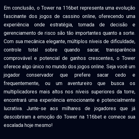
Em conclusão, o Tower na 116bet representa uma evolução
fascinante dos jogos de cassino online, oferecendo uma
experiência onde estratégia, tomada de decisão e
gerenciamento de risco são tão importantes quanto a sorte.
Com sua mecânica elegante, múltiplos níveis de dificuldade,
controle total sobre quando sacar, transparência
comprovável e potencial de ganhos crescentes, o Tower
oferece algo único no mundo dos jogos online. Seja você um
jogador conservador que prefere sacar cedo e
frequentemente, ou um aventureiro que busca os
multiplicadores mais altos nos níveis superiores da torre,
encontrará uma experiência emocionante e potencialmente
lucrativa. Junte-se aos milhares de jogadores que já
descobriram a emoção do Tower na 116bet e comece sua
escalada hoje mesmo!