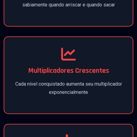
sabiamente quando arriscar e quando sacar
Multiplicadores Crescentes
Cada nível conquistado aumenta seu multiplicador
exponencialmente