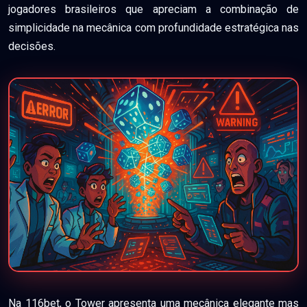
jogadores brasileiros que apreciam a combinação de
simplicidade na mecânica com profundidade estratégica nas
decisões.
Na 116bet, o Tower apresenta uma mecânica elegante mas