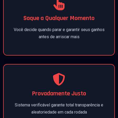
Saque a Qualquer Momento
Você decide quando parar e garantir seus ganhos
antes de arriscar mais
Provadamente Justo
Sistema verificável garante total transparência e
aleatoriedade em cada rodada