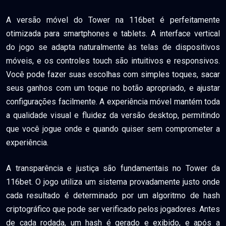
A versão móvel do Tower na 116bet é perfeitamente
otimizada para smartphones e tablets. A interface vertical
do jogo se adapta naturalmente às telas de dispositivos
móveis, e os controles touch são intuitivos e responsivos.
Você pode fazer suas escolhas com simples toques, sacar
seus ganhos com um toque no botão apropriado, e ajustar
configurações facilmente. A experiência móvel mantém toda
a qualidade visual e fluidez da versão desktop, permitindo
que você jogue onde e quando quiser sem comprometer a
experiência.
A transparência e justiça são fundamentais no Tower da
116bet. O jogo utiliza um sistema provadamente justo onde
cada resultado é determinado por um algoritmo de hash
criptográfico que pode ser verificado pelos jogadores. Antes
de cada rodada, um hash é gerado e exibido, e após a