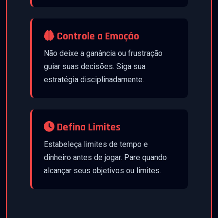
Controle a Emoção
Não deixe a ganância ou frustração
guiar suas decisões. Siga sua
estratégia disciplinadamente.
Defina Limites
Estabeleça limites de tempo e
dinheiro antes de jogar. Pare quando
alcançar seus objetivos ou limites.